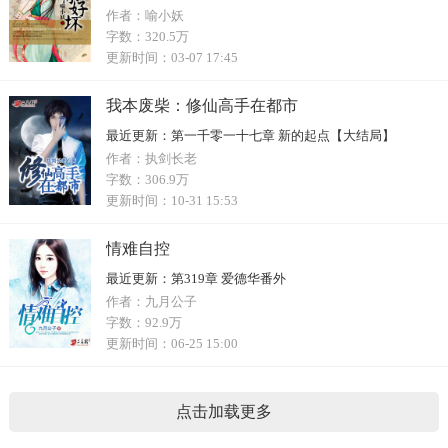
作者：
喻小妖
字数：
320.5万
更新时间：
03-07 17:45
我本废柴：修仙高手在都市
最近更新：
第一千零一十七章 新的起点【大结局】
作者：
执剑长老
字数：
306.9万
更新时间：
10-31 15:53
情难自控
最近更新：
第319章 爱德华番外
作者：
九月公子
字数：
92.9万
更新时间：
06-25 15:00
点击加载更多