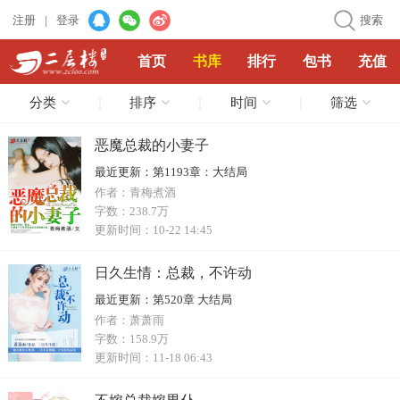
注册
|
登录
搜索
首页
书库
排行
包书
充值
分类
排序
时间
筛选
恶魔总裁的小妻子
最近更新：
第1193章：大结局
作者：
青梅煮酒
字数：
238.7万
更新时间：
10-22 14:45
日久生情：总裁，不许动
最近更新：
第520章 大结局
作者：
萧萧雨
字数：
158.9万
更新时间：
11-18 06:43