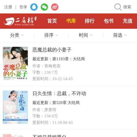
注册
|
登录
搜索
首页
书库
排行
包书
充值
分类
排序
时间
筛选
恶魔总裁的小妻子
最近更新：
第1193章：大结局
作者：
青梅煮酒
字数：
238.7万
更新时间：
10-22 14:45
日久生情：总裁，不许动
最近更新：
第520章 大结局
作者：
萧萧雨
字数：
158.9万
更新时间：
11-18 06:43