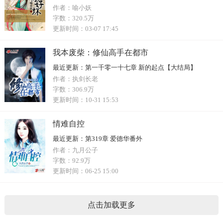
作者：
喻小妖
字数：
320.5万
更新时间：
03-07 17:45
我本废柴：修仙高手在都市
最近更新：
第一千零一十七章 新的起点【大结局】
作者：
执剑长老
字数：
306.9万
更新时间：
10-31 15:53
情难自控
最近更新：
第319章 爱德华番外
作者：
九月公子
字数：
92.9万
更新时间：
06-25 15:00
点击加载更多