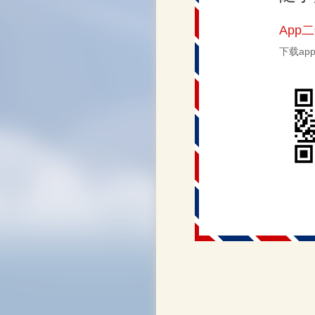
App
下载a