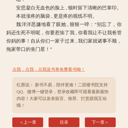
安思凝白无血色的脸上 , 顿时留下清晰的巴掌印。
本就涨疼的脑袋 , 更是疼的视线不明。
魏洋洋恶嫌地看了眼她 , 狠狠一啐：“别忘了，你
妈还生死不明呢，你要惹恼了我 , 你看我让不让我爸管
你妈的事！自从你们一家子过来 , 我们家就诸事不顺，
拖家带口的丧门星！”
点我，点我，点我送书券免费看书呦！
红唇说： 新书不易，陪伴更难！二层楼书院支持
QQ、微博一键登录，登录收藏即可观看最新最快
内容！大家可以发表留言、推荐、打赏跟我互动
哦！
＜上一章
目录
下一章＞