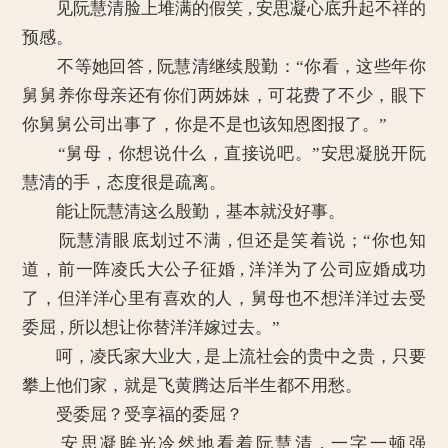
见阮慧清脸上堆满的假笑 , 安思凝心底升起不祥的
预感。
不等她回答 , 阮慧清继续殷勤：“你看，这些年你
舅舅养你母亲还有你们两姊妹，可花费了不少，眼下
你舅舅公司出事了，你是不是也该知恩图报了。”
“舅母，你想说什么，直接说吧。”安思凝脱开阮
慧清的手，态度很是疏离。
能让阮慧清这么殷勤，基本就没好事。
阮慧清眼底划过不满 , 但还是笑着说；“你也知
道，前一阵凌氏大公子征婚 , 洋洋为了公司应婚成功
了，但洋洋心里有喜欢的人，舅母也不想洋洋过去受
委屈 , 所以想让你替洋洋嫁过去。”
呵，凌氏家大业大 , 是上流社会的贵中之贵，只要
攀上他们家，就是飞黄腾达后半生都不用愁。
受委屈？受享福的委屈？
安思凝眸光冷然地看着阮慧清 , 一字一顿强