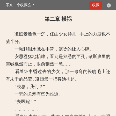
不来一个收藏么？
>
恃宠而甜：凌先生请自重
收藏
第二章 横祸
×
第二章 横祸
凌煦景脸色一沉，任由少女挣扎 , 手上的力度也不
减半分。
一颗颗泪水溅在手背，滚烫的让人心碎。
安思凝猛地抬眸，看到是熟悉的面孔 , 歇斯底里的
哭喊戛然而止，眼前骤然一黑……
看着怀中昏过去的少女，那一弯弯的长睫毛上还
有未干的晶莹 , 凌煦景一把将她抱起。
“凌总，我们？”
一旁的关潮有些为难道。
“去医院！”
。。。。。。