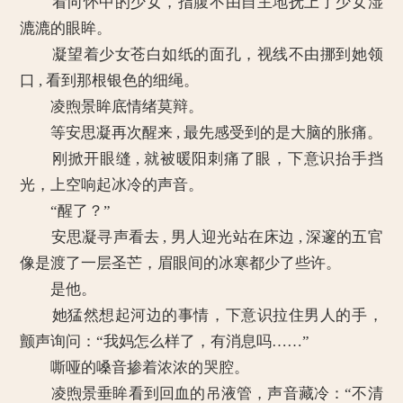
看向怀中的少女，指腹不由自主地抚上了少女湿
漉漉的眼眸。
凝望着少女苍白如纸的面孔，视线不由挪到她领
口 , 看到那根银色的细绳。
凌煦景眸底情绪莫辩。
等安思凝再次醒来 , 最先感受到的是大脑的胀痛。
刚掀开眼缝 , 就被暖阳刺痛了眼，下意识抬手挡
光，上空响起冰冷的声音。
“醒了？”
安思凝寻声看去 , 男人迎光站在床边 , 深邃的五官
像是渡了一层圣芒，眉眼间的冰寒都少了些许。
是他。
她猛然想起河边的事情，下意识拉住男人的手，
颤声询问：“我妈怎么样了，有消息吗……”
嘶哑的嗓音掺着浓浓的哭腔。
凌煦景垂眸看到回血的吊液管，声音藏冷：“不清