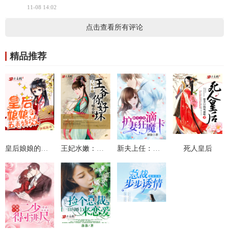
11-08 14:02
点击查看所有评论
精品推荐
皇后娘娘的五毛特效
王妃水嫩：王爷你好坏
新夫上任：滴，护妻狂魔卡
死人皇后