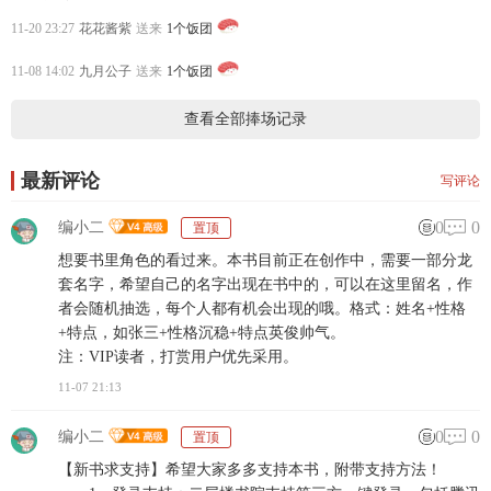
11-20 23:27
花花酱紫
送来
1个饭团
11-08 14:02
九月公子
送来
1个饭团
查看全部捧场记录
最新评论
写评论
0
0
编小二
置顶
想要书里角色的看过来。本书目前正在创作中，需要一部分龙
套名字，希望自己的名字出现在书中的，可以在这里留名，作
者会随机抽选，每个人都有机会出现的哦。格式：姓名+性格
+特点，如张三+性格沉稳+特点英俊帅气。
注：VIP读者，打赏用户优先采用。
11-07 21:13
0
0
编小二
置顶
【新书求支持】希望大家多多支持本书，附带支持方法！