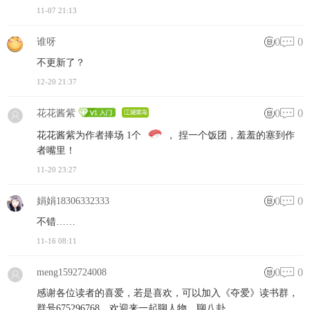
11-07 21:13
0
0
谁呀
不更新了？
12-20 21:37
0
0
花花酱紫
花花酱紫为作者捧场 1个
， 捏一个饭团，羞羞的塞到作
者嘴里！
11-20 23:27
0
0
娟娟18306332333
不错……
11-16 08:11
0
0
meng1592724008
感谢各位读者的喜爱，若是喜欢，可以加入《夺爱》读书群，
群号675296768。欢迎来一起聊人物，聊八卦。