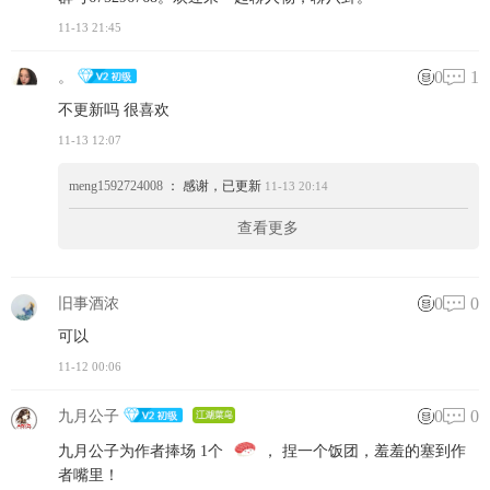
11-13 21:45
0
1
。
不更新吗 很喜欢
11-13 12:07
meng1592724008
： 感谢，已更新
11-13 20:14
查看更多
0
0
旧事酒浓
可以
11-12 00:06
0
0
九月公子
九月公子为作者捧场 1个
， 捏一个饭团，羞羞的塞到作
者嘴里！