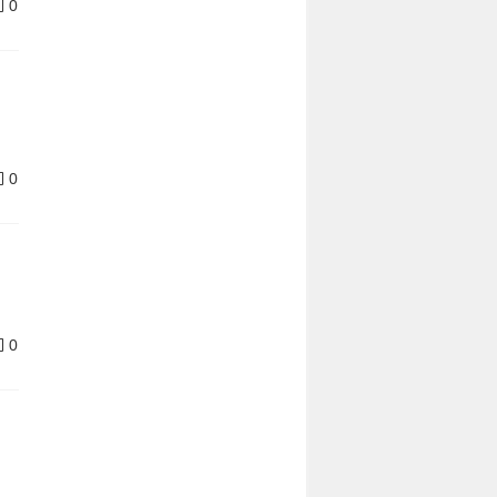
0
0
0