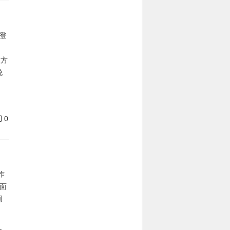
登
值方
说
0
作
面
词