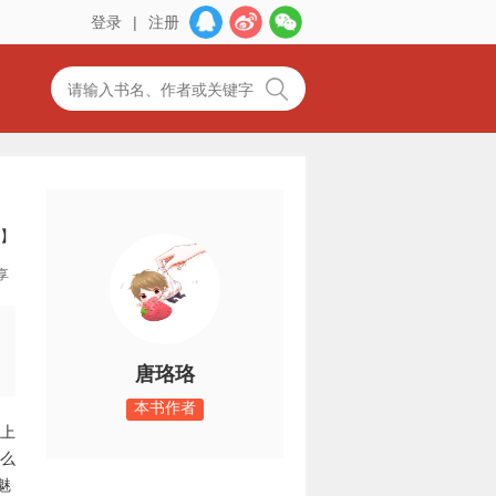
登录
|
注册
】
享
唐珞珞
本书作者
上
么
魅