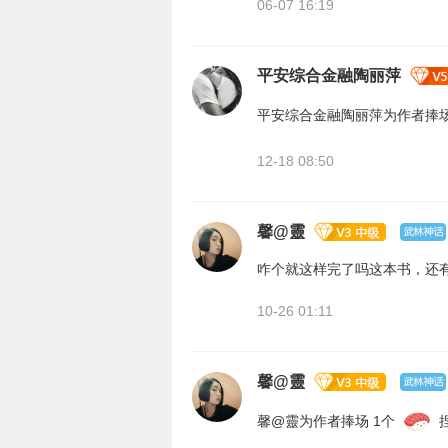
06-07 16:19
平安综合金融陶丽萍
平安综合金融陶丽萍为作者捧场
12-18 08:50
馨@靈
咋个就这样完了吗这本书，还
10-26 01:11
馨@靈
馨@靈为作者捧场 1个