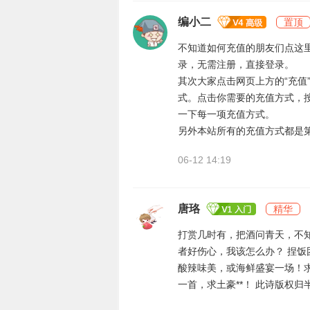
编小二
置顶
不知道如何充值的朋友们点这
录，无需注册，直接登录。
其次大家点击网页上方的“充值
式。点击你需要的充值方式，
一下每一项充值方式。
另外本站所有的充值方式都是
06-12 14:19
唐珞
精华
打赏几时有，把酒问青天，不
者好伤心，我该怎么办？ 捏饭
酸辣味美，或海鲜盛宴一场！求
一首，求土豪**！ 此诗版权