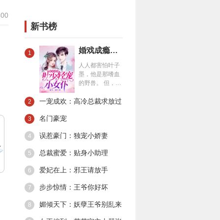
00
新书榜
婚戏成瘾：叶少轻宠小女仆
1
人人都害怕叶子
墨，他是那嗜血
的野兽。 但，夏
一涵觉得，他就
一宠成欢：高冷总裁求放过
是个小恶魔。 第
2
一次遇见他，他
名门豪宠
让她成了群嘲对
3
象。 却只留下了
误惹豪门：独宠小娇妻
4
个恶魔般笑容，
一走了之。 第二
总裁蜜爱：贴身小助理
5
次遇见他，他将
她禁锢。 你只能
爱妃在上：邪王请放手
6
听从我的命令，
懂么，小女仆。
步步惊情：王爷你好坏
7
媚倾天下：妖孽王爷别乱来
8