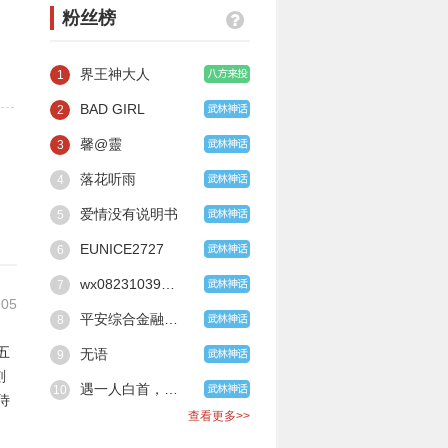
粉丝榜
界王神大人
1
BAD GIRL
2
馨@靈
3
落花听雨
4
爱情没有说明书
5
EUNICE2727
6
wx0823103904782
7
:05
平安综合金融陶丽萍
8
五
无语
9
刻
遇一人白首，择一城终老
10
侍
查看更多>>
零