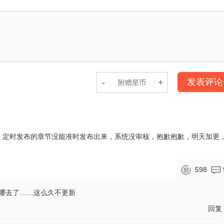
发表评论
-
+
，定时发布的章节没能准时发布出来，系统没审核，抱歉抱歉，明天加更
598
哪去了……这么久不更新
回复