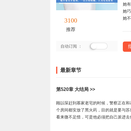
她
她
她不
3100
推荐
自动订阅 ：
最新章节
第520章 大结局 >>
顾以琛赶到慕家老宅的时候，警察正在和
个房间都安放了黑火药，目的就是要与苏
看来微不足惜，可是他必须把自己派进去
和慕思雨谈判。顾以琛站在大门口，慕思