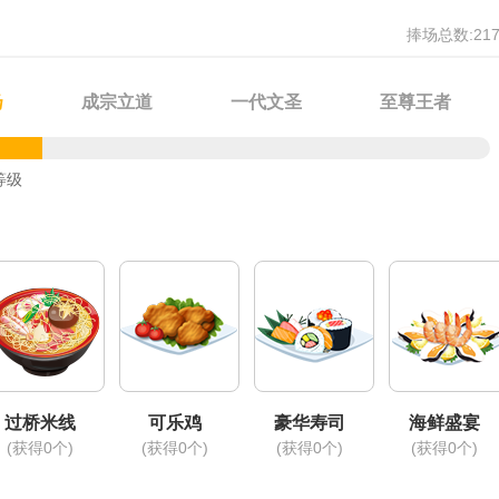
动状态的慕思雨更加激烈起来，她对着顾以琛大声嘶吼，“顾以琛你还敢
捧场总数:217
扬
成宗立道
一代文圣
至尊王者
等级
过桥米线
可乐鸡
豪华寿司
海鲜盛宴
(获得0个)
(获得0个)
(获得0个)
(获得0个)