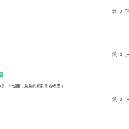
0
0
捏一个饭团，羞羞的塞到作者嘴里！
0