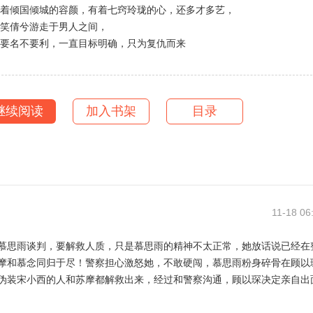
有着倾国倾城的容颜，有着七窍玲珑的心，还多才多艺，
巧笑倩兮游走于男人之间，
要名不要利，一直目标明确，只为复仇而来
继续阅读
加入书架
目录
11-18 06
慕思雨谈判，要解救人质，只是慕思雨的精神不太正常，她放话说已经在
摩和慕念同归于尽！警察担心激怒她，不敢硬闯，慕思雨粉身碎骨在顾以
伪装宋小西的人和苏摩都解救出来，经过和警察沟通，顾以琛决定亲自出
雨站在二楼的落地窗旁，位置很隐蔽，狙击手不敢保证能够一枪毙命！顾