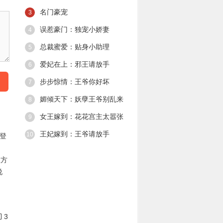
一次遇见他，他
名门豪宠
让她成了群嘲对
3
象。 却只留下了
误惹豪门：独宠小娇妻
4
个恶魔般笑容，
一走了之。 第二
总裁蜜爱：贴身小助理
5
次遇见他，他将
她禁锢。 你只能
爱妃在上：邪王请放手
6
听从我的命令，
懂么，小女仆。
步步惊情：王爷你好坏
7
媚倾天下：妖孽王爷别乱来
8
女王嫁到：花花宫主太嚣张
9
王妃嫁到：王爷请放手
10
登
值方
说
3