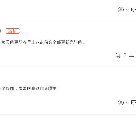
0
置顶
，每天的更新在早上八点前会全部更新完毕的。
0
一个饭团，羞羞的塞到作者嘴里！
0