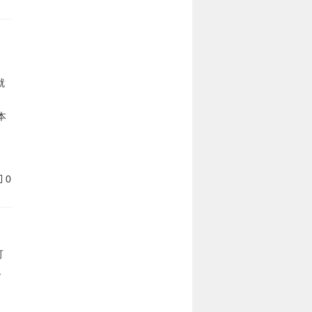
就
本
0
可
稳