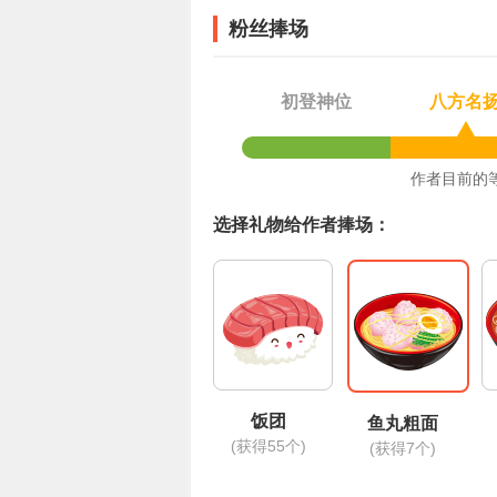
琛举着双手出现，让情绪一直处于紧张激
你...
粉丝捧场
初登神位
八方名
作者目前的
选择礼物给作者捧场：
饭团
鱼丸粗面
(获得55个)
(获得7个)