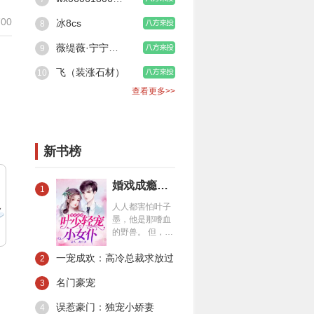
来，
00
冰8cs
8
薇缇薇·宁宁董事
9
飞（装涨石材）
10
查看更多>>
新书榜
婚戏成瘾：叶少轻宠小女仆
1
人人都害怕叶子
墨，他是那嗜血
的野兽。 但，夏
一涵觉得，他就
一宠成欢：高冷总裁求放过
是个小恶魔。 第
2
一次遇见他，他
名门豪宠
让她成了群嘲对
3
象。 却只留下了
误惹豪门：独宠小娇妻
4
个恶魔般笑容，