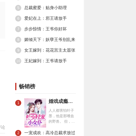
一走了之。 第二
总裁蜜爱：贴身小助理
5
次遇见他，他将
她禁锢。 你只能
爱妃在上：邪王请放手
6
听从我的命令，
懂么，小女仆。
步步惊情：王爷你好坏
7
媚倾天下：妖孽王爷别乱来
8
女王嫁到：花花宫主太嚣张
9
王妃嫁到：王爷请放手
10
畅销榜
婚戏成瘾：叶少轻宠小女仆
1
人人都害怕叶子
墨，他是那嗜血
的野兽。 但，夏
评论
一涵觉得，他就
一宠成欢：高冷总裁求放过
是个小恶魔。 第
2