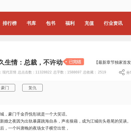
排行榜
书库
包书
福利
充值
行业资讯
动
久生情：总裁，不许动
【最新章节独家首发
：现代言情
总点击数：11328822
总字数：1588697
总收藏：
2519
分
豪门
复仇
城，豪门千金乔悦彤就是一个大笑话。
新婚之夜因为出轨暴露跳海自杀，声名狼藉，成为江城街头巷尾的笑谈。
后，一个叫唐晚的夜场女子横空出世，