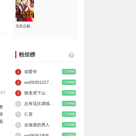
无良总裁心太狠
粉丝榜
胡爱华
1
wx0930122724256
2
:43
骑老虎下山
3
总有逗比调戏本宫
4
整
琛
仁英
5
面
会做菜的男人
6
以
wx0606180627861
7