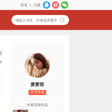
登录
|
注册
】
享
萧萧雨
本书作者
作者其他作品