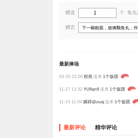
赠送
个
鱼丸
赠言
最新捧场
03-25 22:00
程燕
送来
1个饭团
11-17 13:32
YU9qn9
送来
1个饭团
11-13 11:04
腻碍@zuaj
送来
1个饭团
最新评论
精华评论