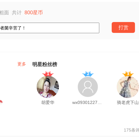
粗面
共计
800
星币
打赏
更多
明星粉丝榜
胡爱华
wx0930122724256
骑老虎下山
175条